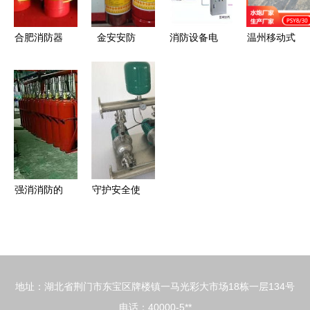
合肥消防器
金安安防
消防设备电
温州移动式
材的选购小
深圳市公安
源监控系统
消防炮 守
知识
部认证的
确保火灾时
护石油化工
2Kg手提式
关键电源稳
与煤化工安
干粉灭火器
定的核心保
全的中坚力
全面解析
障
量
强消消防的
守护安全使
个人主页 |
命，慈溪田
专业消防设
仓消防器材
备服务商
公司铸就生
命防线
地址：湖北省荆门市东宝区牌楼镇一马光彩大市场18栋一层134号
电话：40000-5**