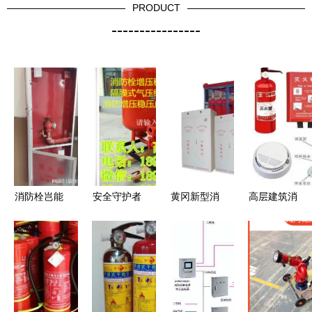
PRODUCT
----------------
消防栓岂能
安全守护者
黄冈新型消
高层建筑消
成“空架
良渚天意消
防水带 诚
防治理 “致
子”？合肥
防器材经营
晋安消防设
命”的逃生
吾悦广场安
部守护万家
备的品质之
通道与泡沫
全隐患必须
平安
选
灭火剂的协
严查
同之困