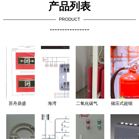
产品列表
PRODUCT
----------------
苏舟鼎盛
海湾
二氧化碳气
储压式超细
DS-BLZD-
8300、
体灭火系统
干粉灭火装
3LRO I
8301、
与泡沫灭火
置 现代化
E1W-HJ消
8302C、
剂 太原成
消防设备的