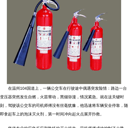
在温州104国道上，一辆公交车在行驶途中偶遇突发险情：路边一台
变压器突然发生自燃，火苗窜动，黑烟弥漫，情况紧急。就在这关键时
刻，驾驶该公交车的司机师傅没有丝毫犹豫，他迅速将车辆安全停靠，随
即拿起车上的泡沫灭火剂，第一时间冲向起火点展开扑救。