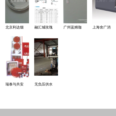
防应急疏散
8303、
安消防设备
守护先锋
指示标志灯
8305消防
的产品解析
高效应急照
模块接线全
明解决方案
解析
北京利达烟
融汇城玫瑰
广州蓝姆珈
上海舍广消
感JTY-GM-
公馆二期工
自动化控制
防设备有限
LD3000EN/A
程 引入江
设备有限公
公司产品概
品质彰显消
苏强盾自动
司消防器材
览 专业火
防科技新高
跟踪定位射
与设备产品
警探测与报
度
流灭火装
概览
警设备
置，为消防
安全筑起智
瑞泰与共安
无负压供水
能防线
聚焦消防设
设备与泡沫
备与器材，
灭火剂 资
共筑安全防
质齐全厂家
线
直销的解决